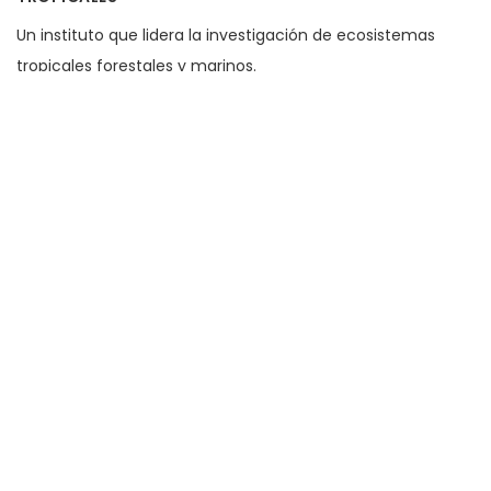
Un instituto que lidera la investigación de ecosistemas
tropicales forestales y marinos.
https://stri.si.edu/es#.Umpdhyj01K4
ORGANIZACIÓN PARA ESTUDIOS TROPICALES
Organización para Estudios Tropicales
https://archive.tropicalstudies.org/index.php?lang=es